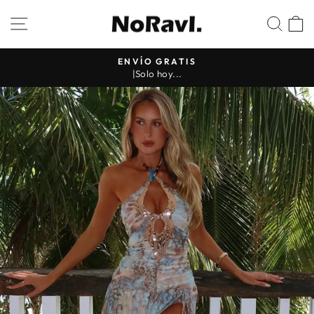
Ir
NAVEGACIÓN
BUS
directamente
al
contenido
ENVÍO GRATIS
|Solo hoy...
diapositivas
pausa