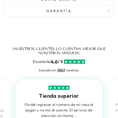
GARANTÍA
¡NUESTROS CLIENTES LO CUENTAN MEJOR QUE
NOSOTROS MISMOS!
4.6
Excelente
/ 5
basado en
1067
reseñas
Tienda superior
Olvidé ingresar el número de mi casa al
P
pagar y no me di cuenta. El servicio de
m
nía
atención al cliente...
po