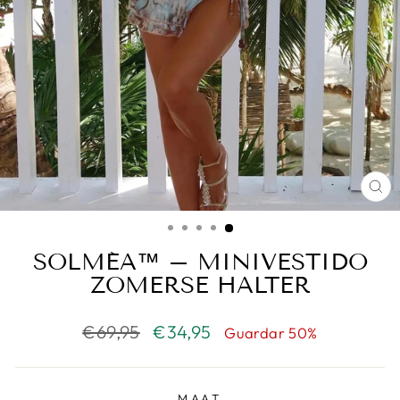
CE
(E
SOLMÉA™ – MINIVESTIDO
ZOMERSE HALTER
Precio
€69,95
Precio
€34,95
Guardar 50%
habitual
de
oferta
MAAT