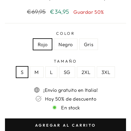
Precio
€69,95
Precio
€34,95
Guardar 50%
habitual
de
oferta
COLOR
Rojo
Negro
Gris
TAMAÑO
S
M
L
SG
2XL
3XL
¡Envío gratuito en Italia!
Hoy 50% de descuento
En stock
AGREGAR AL CARRITO