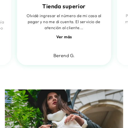
Tienda superior
Olvidé ingresar el número de mi casa al
P
pagar y no me di cuenta. El servicio de
m
nía
atención al cliente...
po
Ver más
Berend G.