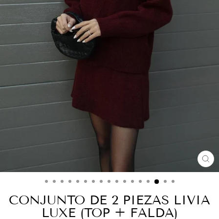
CE
(E
CONJUNTO DE 2 PIEZAS LIVIA
LUXE (TOP + FALDA)