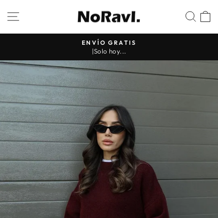
Ir
NAVEGACIÓN
BUS
directamente
al
contenido
ENVÍO GRATIS
|Solo hoy...
diapositivas
pausa