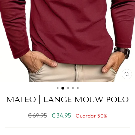
CE
(E
MATEO | LANGE MOUW POLO
Precio
€69,95
Precio
€34,95
Guardar 50%
habitual
de
oferta