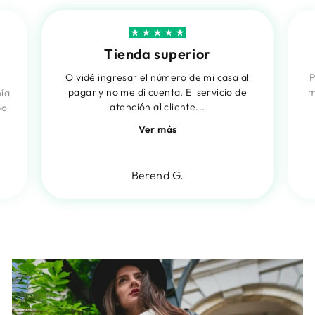
Tienda superior
Olvidé ingresar el número de mi casa al
P
pagar y no me di cuenta. El servicio de
m
nía
atención al cliente...
po
Ver más
Berend G.