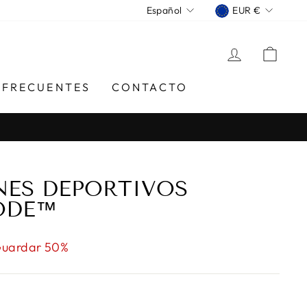
IDIOMA
MONED
Español
EUR €
INGRESA
CAR
 FRECUENTES
CONTACTO
NES DEPORTIVOS
ODE™
uardar 50%