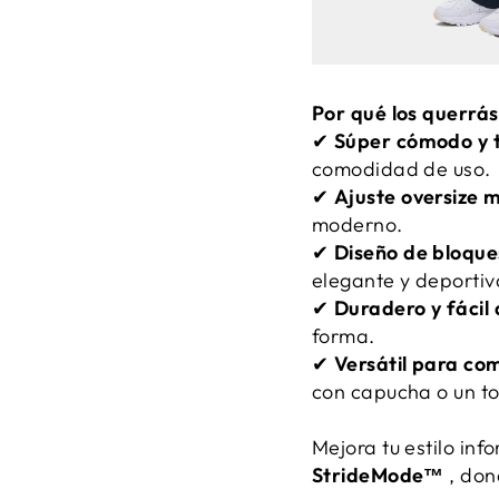
Por qué los querrás
✔
Súper cómodo y t
comodidad de uso.
✔
Ajuste oversize 
moderno.
✔
Diseño de bloque
elegante y deportiv
✔
Duradero y fácil 
forma.
✔
Versátil para co
con capucha o un to
Mejora tu estilo inf
StrideMode™
, don