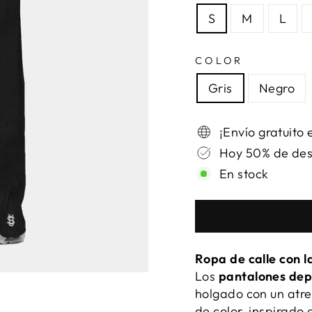
S
M
L
COLOR
Gris
Negro
¡Envío gratuito e
Hoy 50% de de
En stock
Ropa de calle con
Los
pantalones de
holgado con un atre
de color, inspirado