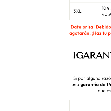
104 
3XL
40.
¡Date prisa! Debido
agotarán. ¡Haz tu 
¡GARAN
Si por alguna raz
una
garantía de 14
que e