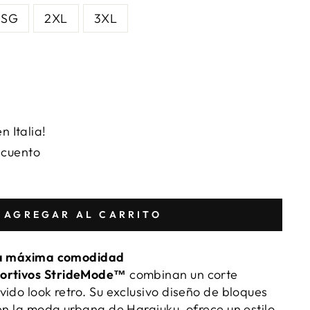
SG
2XL
3XL
n Italia!
scuento
AGREGAR AL CARRITO
 la máxima comodidad
portivos StrideMode™
combinan un corte
vido look retro. Su exclusivo diseño de bloques
 en la moda urbana de Harajuku, ofrece un estilo