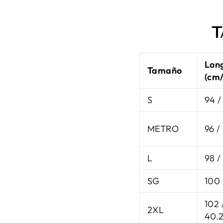
T
Lon
Tamaño
(cm
S
94 /
METRO
96 /
L
98 /
SG
100 
102 
2XL
40.